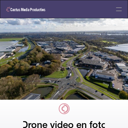
Cactus 
Media Producties
Home
Neem contact op
Videodiensten
Designdiesten
Design
Drone video en foto